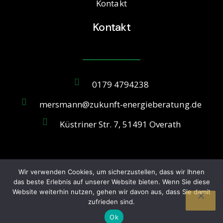
Kontakt
Kontakt
0179 4794238
mersmann@zukunft-energieberatung.de
Küstriner Str. 7, 51491 Overath
Wir verwenden Cookies, um sicherzustellen, dass wir Ihnen
Urheberrechte © 2023 Zukunft Energieberatung. Alle
das beste Erlebnis auf unserer Website bieten. Wenn Sie diese
Rechte vorbehalten.
Website weiterhin nutzen, gehen wir davon aus, dass Sie damit
zufrieden sind.
Datenschutzerklärung
Impressum
Ok